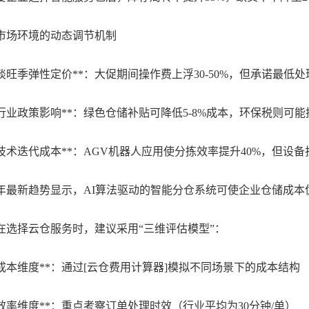
场环境的动态调节机制
淡旺季弹性定价**：大促期间操作费上浮30-50%，但承诺最低
行业政策影响**：绿色仓储补贴可降低5-8%成本，环保税则可能推
技术迭代成本**：AGV机器人应用使分拣效率提升40%，但设备折
年最新趋势显示，AI算法驱动的智能分仓系统可使企业仓储成本优化1
择云仓服务时，建议采用“三维评估模型”：
*成本维度**：通过[云仓费用计算器]模拟不同场景下的成本结构
*效率维度**：重点考察订单处理时效（行业平均为30分钟/单）