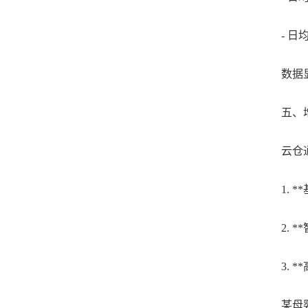
- 日均订
数据显示
五、增
云仓通
1. **
2. **
3. **
某母婴企