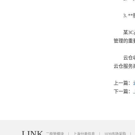
3. *
某3C品
管理的重
云仓收费
云仓服务
上一篇：
下一篇：
LINK
二极管模块
上海分类信息
1039市场采购