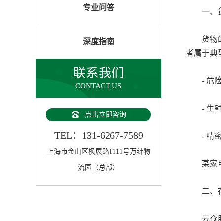
专业问答
一、货
货物的物
深度指南
者属于典
联系我们
- 危险
CONTACT US
- 生鲜
点击立即咨询
TEL：131-6267-7589
- 精密
上海市金山区枫展路1111号万纬物
某家电企
流园（总部）
二、存
云仓服务