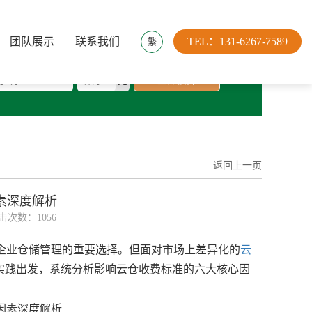
团队展示
联系我们
TEL：131-6267-7589
繁
机号
* 重量
克
立即估算
返回上一页
素深度解析
 点击次数：1056
业仓储管理的重要选择。但面对市场上差异化的
云
实践出发，系统分析影响云仓收费标准的六大核心因