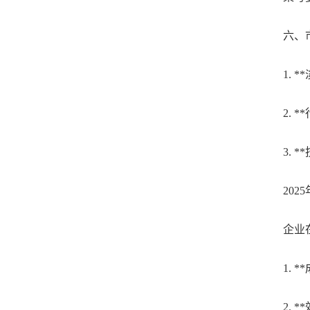
六、市
1. **
2. **
3. **
2025
企业在选
1. *
2. *