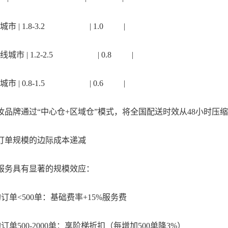
市 | 1.8-3.2 | 1.0 |
城市 | 1.2-2.5 | 0.8 |
市 | 0.8-1.5 | 0.6 |
牌通过“中心仓+区域仓”模式，将全国配送时效从48小时压缩至
单规模的边际成本递减
务具有显著的规模效应：
单<500单：基础费率+15%服务费
单500-2000单：享阶梯折扣（每增加500单降3%）