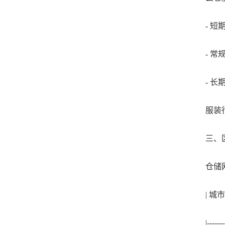
- 短期
- 常规
- 长期
服装行业
三、区
仓储网
| 城市层
|----------|-