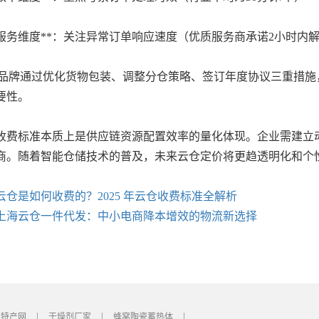
*服务维度**：关注异常订单响应速度（优质服务商承诺2小时内
牌通过优化货物包装、调整分仓策略、签订年度协议三重措施，成功
要性。
标准本质上是供应链资源配置效率的量化体现。企业需建立动
商。随着智能仓储技术的普及，未来云仓定价将更趋透明化和个
云仓是如何收费的？2025 年云仓收费标准全解析
上海云仓一件代发：中小电商降本增效的物流新选择
特产网
干燥剂厂家
蜂窝陶瓷蓄热体