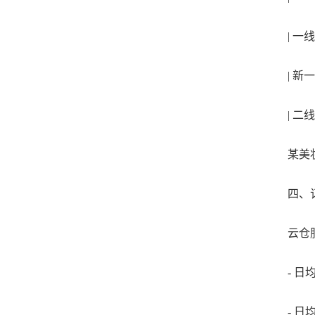
| 一线城
| 新一线
| 二线城
某美妆品
四、订
云仓服
- 日均订
- 日均订