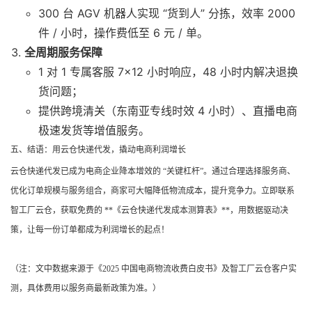
300 台 AGV 机器人实现 “货到人” 分拣，效率 2000
件 / 小时，操作费低至 6 元 / 单。
全周期服务保障
1 对 1 专属客服 7×12 小时响应，48 小时内解决退换
货问题；
提供跨境清关（东南亚专线时效 4 小时）、直播电商
极速发货等增值服务。
五、结语：用云仓快递代发，撬动电商利润增长
云仓快递代发已成为电商企业降本增效的 “关键杠杆”。通过合理选择服务商、
优化订单规模与服务组合，商家可大幅降低物流成本，提升竞争力。立即联系
智工厂云仓，获取免费的 **《云仓快递代发成本测算表》**，用数据驱动决
策，让每一份订单都成为利润增长的起点！
（注：文中数据来源于《2025 中国电商物流收费白皮书》及智工厂云仓客户实
测，具体费用以服务商最新政策为准。）